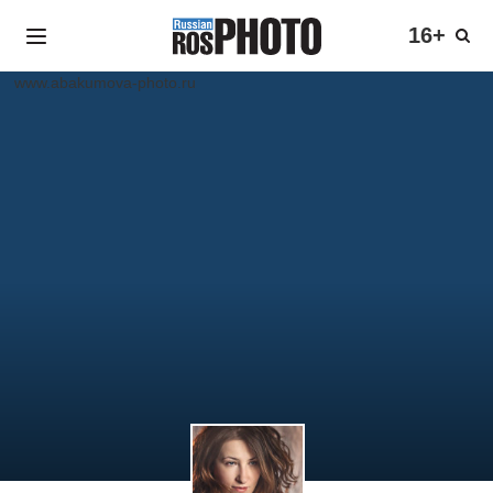
16+
www.abakumova-photo.ru