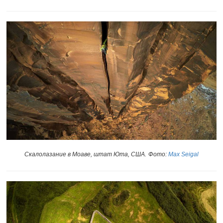
Скалолазание в Моаве, штат Юта, США.
Фото:
Max Seigal