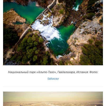
Национальный парк
«
Альто-Тахо
»
, Гвадалахара, Испания
Фото:
.
Stillvictor