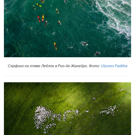
Серфинг на пляже Леблон в Рио-де-Жанейро. Фото:
Ulysses Padilha