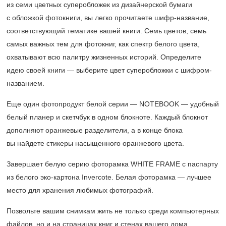
из семи цветных суперобложек из дизайнерской бумаги
с обложкой фотокниги, вы легко прочитаете шифр-название,
соответствующий тематике вашей книги. Семь цветов, семь
самых важных тем для фотокниг, как спектр белого цвета,
охватывают всю палитру жизненных историй. Определите
идею своей книги — выберите цвет суперобложки c шифром-
названием.
Еще один фотопродукт белой серии — NOTEBOOK — удобный
белый планер и скетчбук в одном блокноте. Каждый блокнот
дополняют оранжевые разделители, а в конце блока
вы найдете стикеры насыщенного оранжевого цвета.
Завершает белую серию фоторамка WHITE FRAME с паспарту
из белого эко-картона Invercote. Белая фоторамка — лучшее
место для хранения любимых фотографий.
Позвольте вашим снимкам жить не только среди компьютерных
файлов, но и на страницах книг и стенах вашего дома,