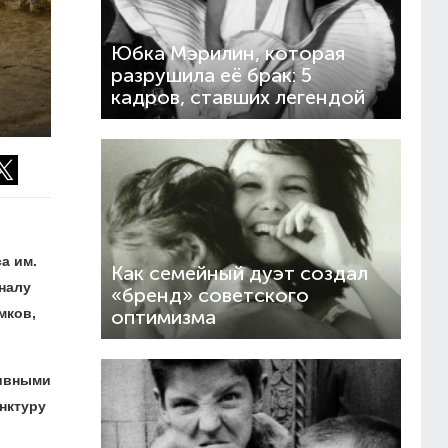
Юбка Мэрилин, которая
разрушила её брак: 5
кадров, ставших легендой
а им.
Как семейный дуэт создал
налу
«бренд» советского
мков,
оптимизма
тивными
нктуру