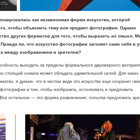
онировалась как независимая форма искусства, которой
го, чтобы объяснить тему или предмет фотографии. Однако
во других форматов для того, чтобы выразить их смысл. М
равда ли, что искусство фотографии загоняет само себя в у
ога между изображением и зрителем?
обность выходить за пределы формального двухмерного восприят
но стоящий снимок может обладать удивительной силой. Для каких
тах, я думаю, что в чистом виде это искусство еще сохранит св
 фотографии в том, чтобы изобразить, истолковать и предложить
 Все остальное — это форма развлечения, попытка предложить зр