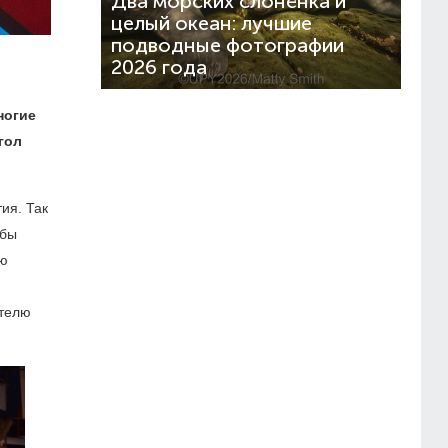
Два морских слонёнка и
целый океан: лучшие
подводные фотографии
2026 года
ногие
гол
ия. Так
 бы
ою
ителю