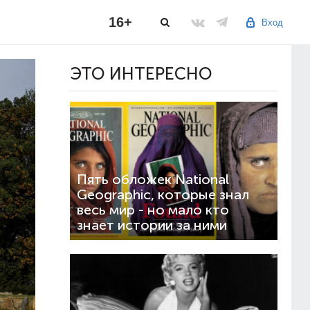
16+
Вход
ЭТО ИНТЕРЕСНО
Пять обложек National
Geographic, которые знал
весь мир - но мало кто
знает истории за ними