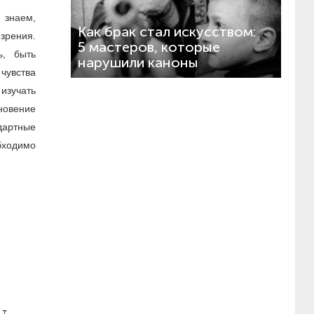
 знаем,
Как брак стал искусством:
 зрения.
5 мастеров, которые
ь, быть
нарушили каноны
чувства
изучать
новение
дартные
бходимо