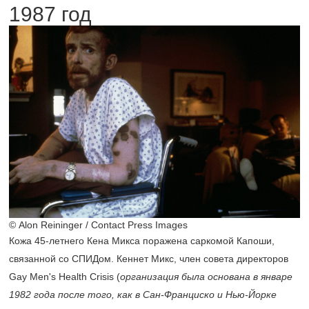
1987 год
© Alon Reininger / Contact Press Images
Кожа
45-летнего
Кена Микса поражена саркомой Капоши,
связанной со СПИДом. Кеннет Микс, член совета директоров
Gay Men's Health Crisis (
организация была основана в январе
1982 года после того, как в Сан-Франциско и Нью-Йорке