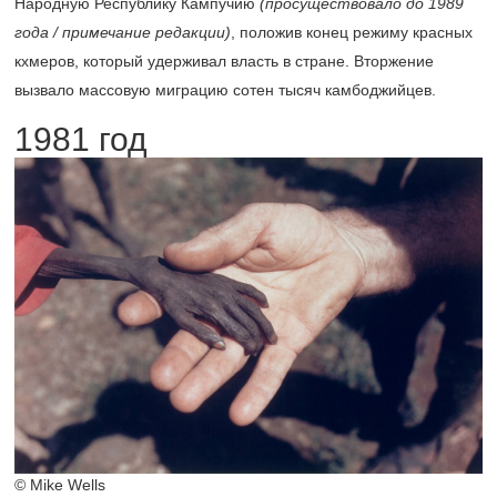
Народную Республику Кампучию
(просуществовало до 1989
года / примечание редакции)
, положив конец режиму красных
кхмеров, который удерживал власть в стране. Вторжение
вызвало массовую миграцию сотен тысяч камбоджийцев.
1981 год
© Mike Wells