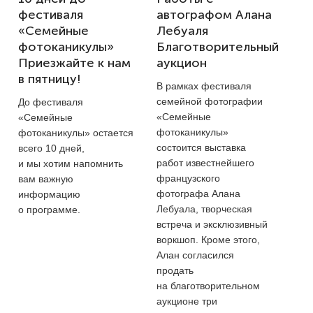
фестиваля
автографом Алана
«Семейные
Лебуаля
фотоканикулы»
Благотворительный
Приезжайте к нам
аукцион
в пятницу!
В рамках фестиваля
семейной фотографии
До фестиваля
«Семейные
«Семейные
фотоканикулы»
фотоканикулы» остается
состоится выставка
всего 10 дней,
работ известнейшего
и мы хотим напомнить
французского
вам важную
фотографа Алана
информацию
Лебуала, творческая
о программе.
встреча и эксклюзивный
воркшоп. Кроме этого,
Алан согласился
продать
на благотворительном
аукционе три