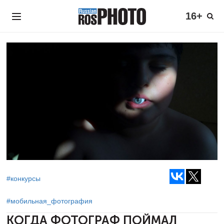
16+
#конкурсы
#мобильная_фотография
КОГДА ФОТОГРАФ ПОЙМАЛ