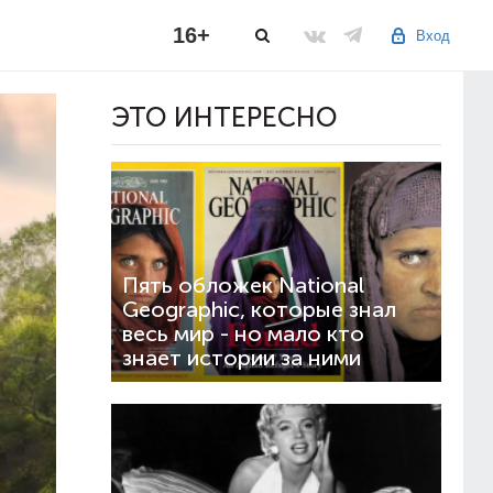
16+
Вход
ЭТО ИНТЕРЕСНО
Пять обложек National
Geographic, которые знал
весь мир - но мало кто
знает истории за ними