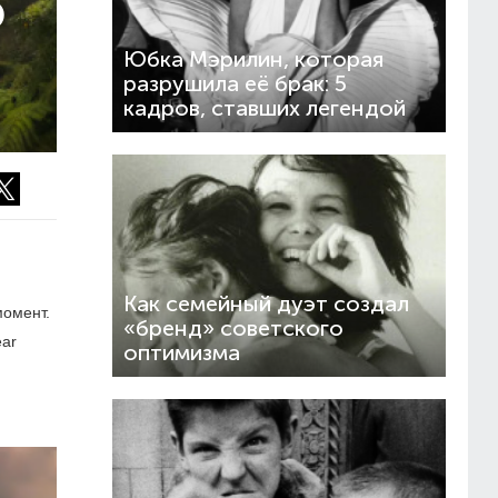
О
Юбка Мэрилин, которая
разрушила её брак: 5
кадров, ставших легендой
Как семейный дуэт создал
момент.
«бренд» советского
ear
оптимизма