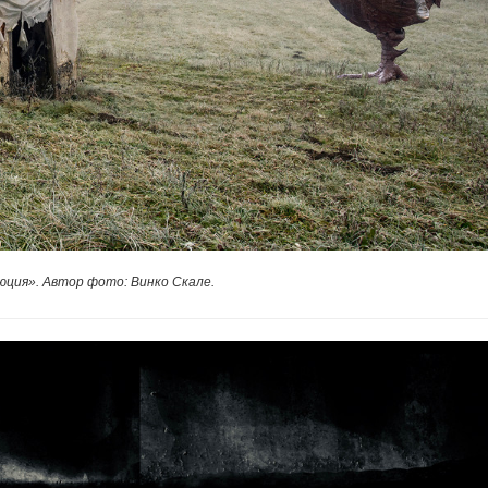
юция». Автор фото: Винко Скале.