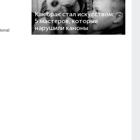
Как брак стал искусством:
5 мастеров, которые
нарушили каноны
ional