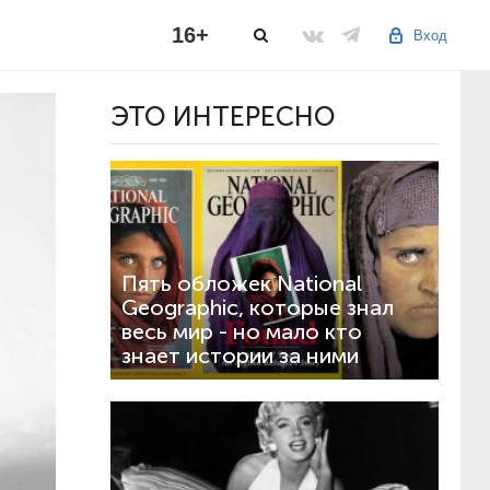
16+
Вход
ЭТО ИНТЕРЕСНО
Пять обложек National
Geographic, которые знал
весь мир - но мало кто
знает истории за ними