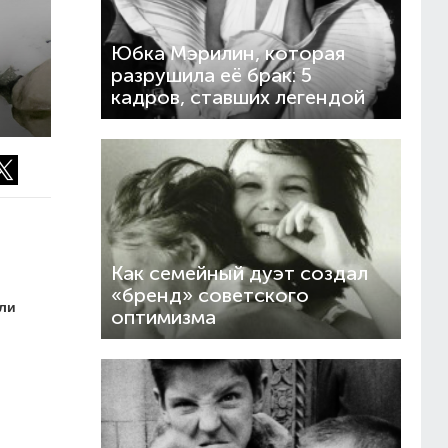
Юбка Мэрилин, которая
разрушила её брак: 5
кадров, ставших легендой
Как семейный дуэт создал
«бренд» советского
ли
оптимизма