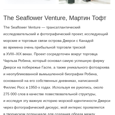
The Seaflower Venture, Мартин Тофт
The Seaflower Venture — трансатлантический
исследовательский и фотографический проект, исследующий
морские и торговые связи острова Джерси с Канадой
во времена очень прибыльной торговли треской
в
XVIII–XIX веках.
Проект сосредоточен вокруг торговца
Чарльза Робина, который основал самую успешную фирму
Джерси на побережье Гаспе, а также уникального фотоархива
и неопубликованной вымышленной биографии Робина,
основанной на его собственных дневниках, написанной
Филлис Росс в
1950-х
годах. Используя ее рукопись, около
275 000 слов в качестве повествовательной структуры,
и исследуя эту важную историю морской идентичности Джерси
через фотографический дискурс, мой интерес проявляется
в творческом потенциале для создания образа между