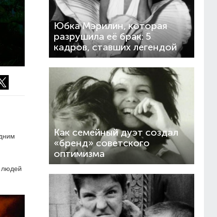
Юбка Мэрилин, которая
разрушила её брак: 5
кадров, ставших легендой
Как семейный дуэт создал
одним
«бренд» советского
оптимизма
л людей