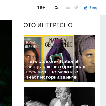
16+
Вход
ЭТО ИНТЕРЕСНО
Пять обложек National
Geographic, которые знал
весь мир - но мало кто
знает истории за ними