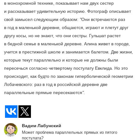
в монохромной технике, показывает нам двух сестер
и рассказывает удивительную историю. Фотограф описывает
свой замысел следующим образом: ​
"
Они встречаются раз
в год в маленькой деревне
,
общаются
,
играют и плетут друг
другу косы
,
но не знают
,
что они сестры
.
Гульшат растет
в бедной семье в маленькой деревне
.
Алина живет в городе
,
учится в престижной школе и занимается балетом
.
Две жизни
,
которые текут параллельно и которые не должны были
пересечься согласно четвертому постулату Евклида
.
Но это
происходит
,
как будто по законам гиперболической геометрии
Лобачевского: раз в год в российской деревне две
параллельные прямые пересекаются
".
Вадим Лабунский
Может проблема параллельных прямых из пятого
постулата?