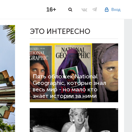
16+
Вход
ЭТО ИНТЕРЕСНО
Пять обложек National
Geographic, которые знал
весь мир - но мало кто
знает истории за ними