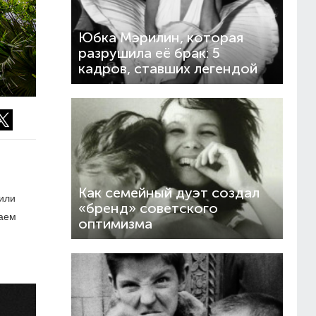
Юбка Мэрилин, которая
разрушила её брак: 5
Е
кадров, ставших легендой
Как семейный дуэт создал
 или
«бренд» советского
гаем
оптимизма