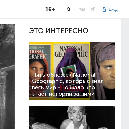
16+
Вход
ЭТО ИНТЕРЕСНО
Пять обложек National
Geographic, которые знал
весь мир - но мало кто
знает истории за ними