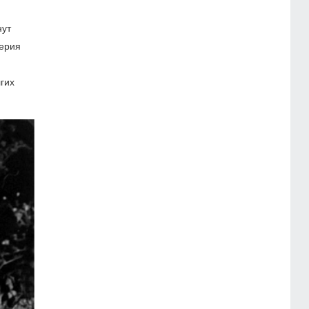
нут
Серия
гих