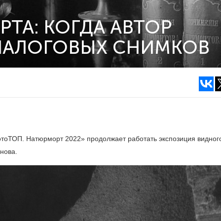
ТА: КОГДА АВТОР
АНАЛОГОВЫХ СНИМКОВ
отоТОП. Натюрморт 2022» продолжает работать экспозиция видног
нова.