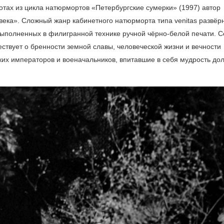
тах из цикла натюрмортов «Петербургские сумерки» (1997) автор
ека». Сложный жанр кабинетного натюрморта типа venitas развёр
выполненных в филигранной технике ручной чёрно-белой печати. 
твует о бренности земной славы, человеческой жизни и вечности
их императоров и военачальников, впитавшие в себя мудрость дол