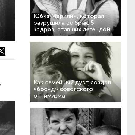
Юбка Мэрилин, которая
разрушила её брак: 5
кадров, ставших легендой
Как семейный дуэт создал
о
«бренд» советского
оптимизма