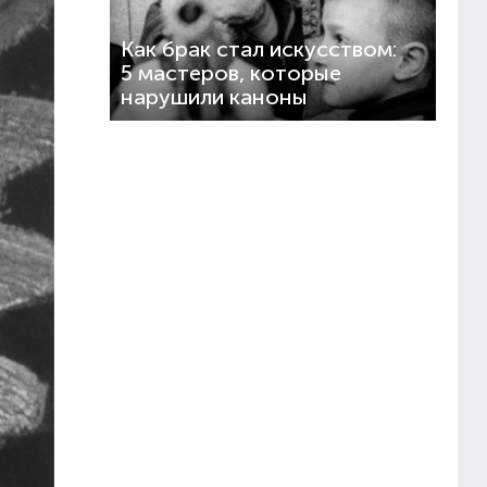
Как брак стал искусством:
5 мастеров, которые
нарушили каноны