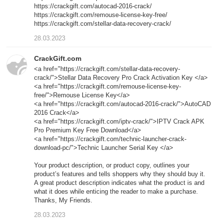
https://crackgift.com/autocad-2016-crack/
https://crackgift.com/remouse-license-key-free/
https://crackgift.com/stellar-data-recovery-crack/
28.03.2023
CrackGift.com
<a href="https://crackgift.com/stellar-data-recovery-
crack/">Stellar Data Recovery Pro Crack Activation Key </a>
<a href="https://crackgift.com/remouse-license-key-
free/">Remouse License Key</a>
<a href="https://crackgift.com/autocad-2016-crack/">AutoCAD
2016 Crack</a>
<a href="https://crackgift.com/iptv-crack/">IPTV Crack APK
Pro Premium Key Free Download</a>
<a href="https://crackgift.com/technic-launcher-crack-
download-pc/">Technic Launcher Serial Key </a>
Your product description, or product copy, outlines your
product’s features and tells shoppers why they should buy it.
A great product description indicates what the product is and
what it does while enticing the reader to make a purchase.
Thanks, My Friends.
28.03.2023