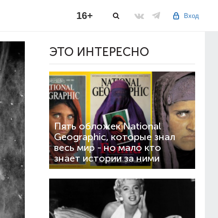
16+
Вход
ЭТО ИНТЕРЕСНО
Пять обложек National
Geographic, которые знал
весь мир - но мало кто
знает истории за ними