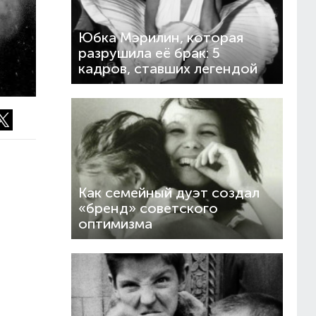
Юбка Мэрилин, которая
разрушила её брак: 5
кадров, ставших легендой
Как семейный дуэт создал
«бренд» советского
оптимизма