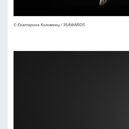
© Екатерина Коломеец / 35AWARDS