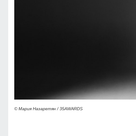
© Мария Назаретян / 35AWARDS