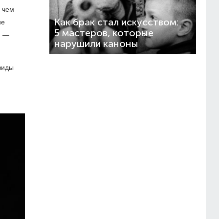
, чем
Как брак стал искусством:
ие
5 мастеров, которые
и —
нарушили каноны
виды