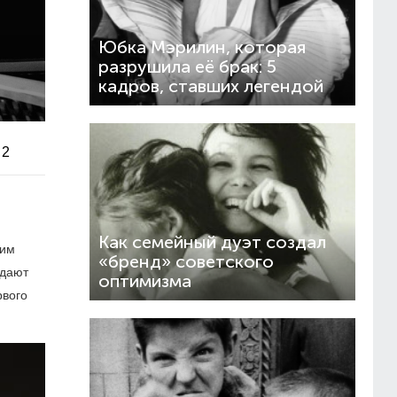
Юбка Мэрилин, которая
разрушила её брак: 5
кадров, ставших легендой
2
Как семейный дуэт создал
оим
«бренд» советского
едают
оптимизма
рвого