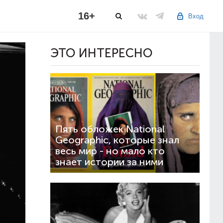
16+
Вход
ЭТО ИНТЕРЕСНО
Пять обложек National
Geographic, которые знал
весь мир - но мало кто
знает истории за ними