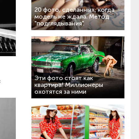
20 фото, сделанных, когда
модель не ждала. Метод
"подглядывания".
Эти фото стоят как
х
квартира! Миллионеры
охотятся за ними