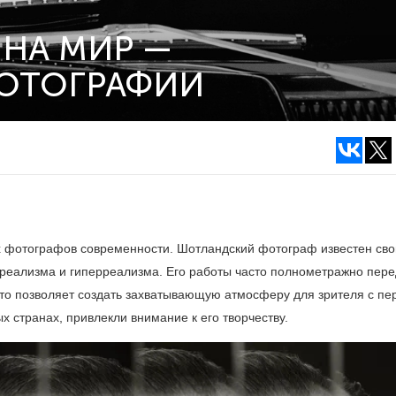
 НА МИР —
ОТОГРАФИИ
х фотографов современности. Шотландский фотограф известен св
рреализма и гиперреализма. Его работы часто полнометражно пер
о позволяет создать захватывающую атмосферу для зрителя с пе
х странах, привлекли внимание к его творчеству.