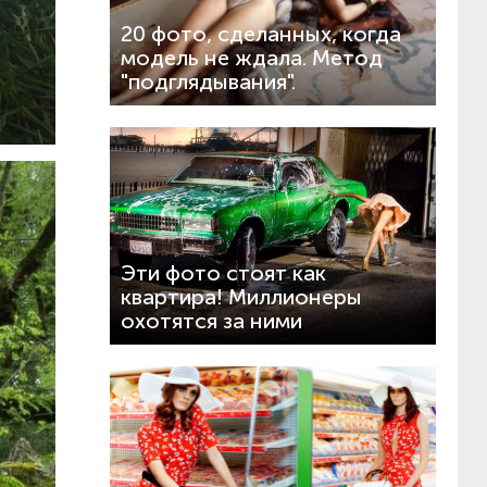
20 фото, сделанных, когда
модель не ждала. Метод
"подглядывания".
Эти фото стоят как
квартира! Миллионеры
охотятся за ними