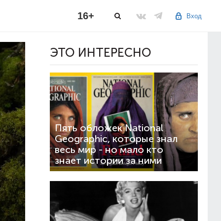
16+
Вход
ЭТО ИНТЕРЕСНО
Пять обложек National
Geographic, которые знал
весь мир - но мало кто
знает истории за ними