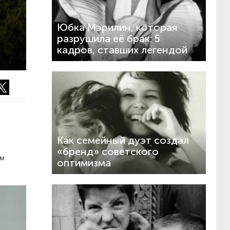
Юбка Мэрилин, которая
разрушила её брак: 5
кадров, ставших легендой
Как семейный дуэт создал
«бренд» советского
ом
оптимизма