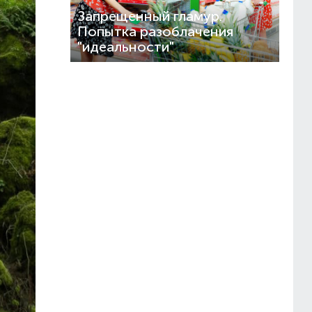
Запрещенный гламур.
Попытка разоблачения
"идеальности"