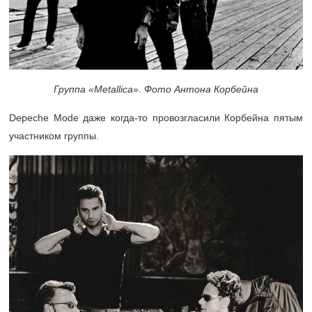
Группа «Metallica». Фото Антона Корбейна
Depeche Mode даже когда-то провозгласили Корбейна пятым
участником группы.