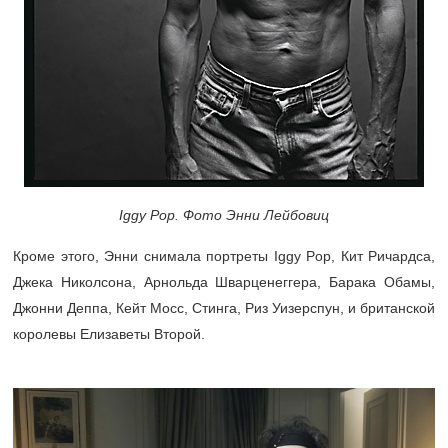
Iggy Pop. Фото Энни Лейбовиц
Кроме этого, Энни снимала портреты Iggy Pop, Кит Ричардса,
Джека Николсона, Арнольда Шварценеггера, Барака Обамы,
Джонни Деппа, Кейт Мосс, Стинга, Риз Уизерспун, и британской
королевы Елизаветы Второй.