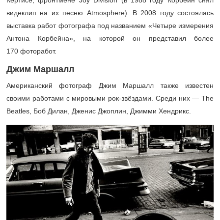
Кёртисе, фронтмене Joy Division (в 1988 году Корбейн снял
видеклип на их песню Atmosphere). В 2008 году состоялась
выставка работ фотографа под названием «Четыре измерения
Антона Корбейна», на которой он представил более
170 фоторабот.
Джим Маршалл
Американский фотограф Джим Маршалл также известен
своими работами с мировыми рок-звёздами. Среди них — The
Beatles, Боб Дилан, Дженис Джоплин, Джимми Хендрикс.