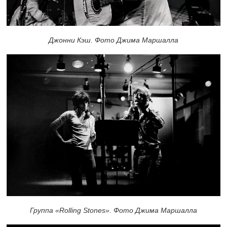
Джонни Кэш. Фото Джима Маршалла
Группа «Rolling Stones». Фото Джима Маршалла