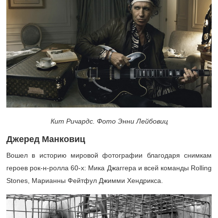
Кит Ричардс. Фото Энни Лейбовиц
Джеред Манковиц
Вошел в историю мировой фотографии благодаря снимкам
героев рок-н-ролла
60-х:
Мика Джаггера и всей команды Rolling
Stones, Марианны Фейтфул Джимми Хендрикса.