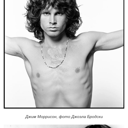
Джим Моррисон, фото Джоэла Бродски