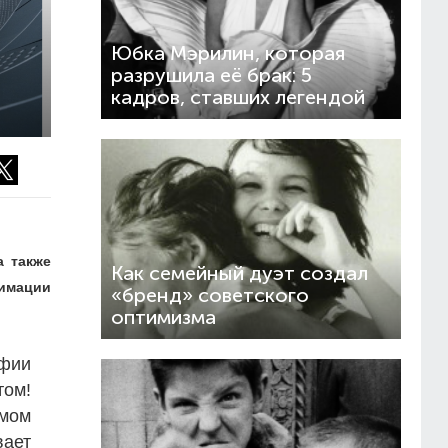
Юбка Мэрилин, которая
разрушила её брак: 5
кадров, ставших легендой
а также
Как семейный дуэт создал
нимации
«бренд» советского
оптимизма
афии
том!
амом
вает