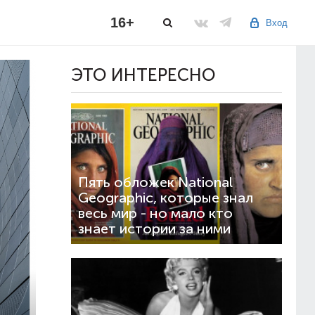
16+
Вход
ЭТО ИНТЕРЕСНО
Пять обложек National
Geographic, которые знал
весь мир - но мало кто
знает истории за ними