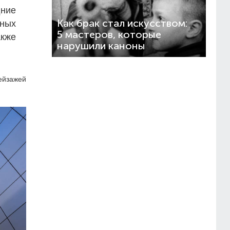
дние
Как брак стал искусством:
сных
5 мастеров, которые
акже
нарушили каноны
ейзажей