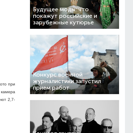
Будущее моды: что
покажут российские и
зарубежные кутюрье
Конкурс военной
журналистики запустил
ото при
прием работ
 камера
ют 2,7-