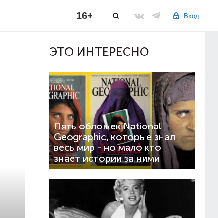
16+
Вход
ЭТО ИНТЕРЕСНО
Пять обложек National
Geographic, которые знал
весь мир - но мало кто
знает истории за ними