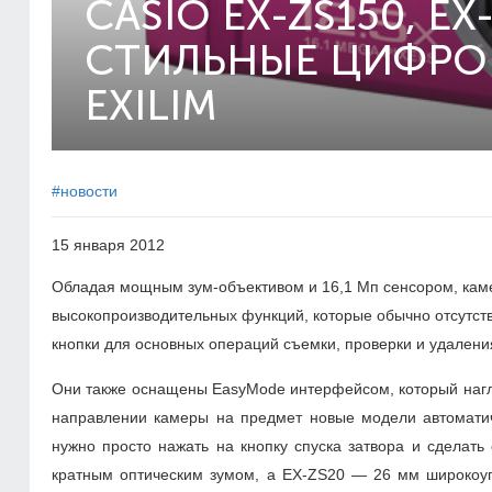
CASIO EX-ZS150, EX-
СТИЛЬНЫЕ ЦИФРО
EXILIM
#новости
15 января 2012
Обладая мощным зум-объективом и 16,1 Мп сенсором, кам
высокопроизводительных функций, которые обычно отсутст
кнопки для основных операций съемки, проверки и удалени
Они также оснащены EasyMode интерфейсом, который нагл
направлении камеры на предмет новые модели автоматиче
нужно просто нажать на кнопку спуска затвора и сделат
кратным оптическим зумом, а EX-ZS20 — 26 мм широкоуг