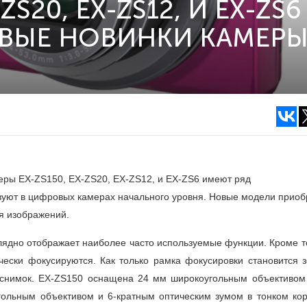
ZS20, EX-ZS12, И EX-ZS6
ВЫЕ НОВИНКИ КАМЕР
еры EX-ZS150, EX-ZS20, EX-ZS12, и EX-ZS6 имеют ряд
вуют в цифровых камерах начального уровня. Новые модели прио
я изображений.
ядно отображает наиболее часто используемые функции. Кроме то
ски фокусируются. Как только рамка фокусировки становится з
ь снимок. EX-ZS150 оснащена 24 мм широкоугольным объективом 
ольным объективом и 6-кратным оптическим зумом в тонком кор