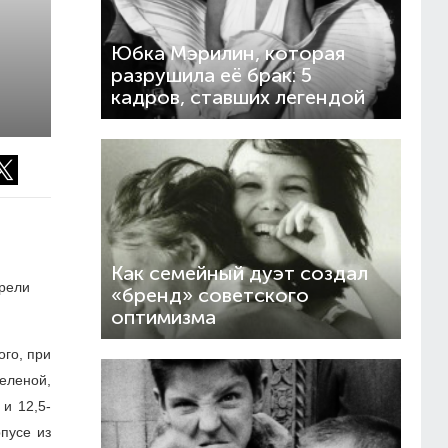
Ы
Юбка Мэрилин, которая
разрушила её брак: 5
кадров, ставших легендой
Как семейный дуэт создал
брели
«бренд» советского
оптимизма
го, при
еленой,
и 12,5-
пусе из