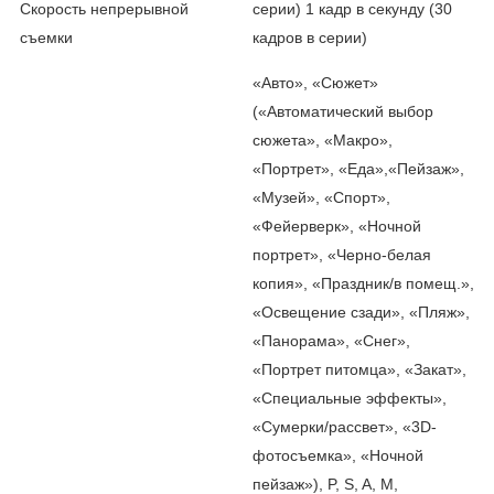
Скорость непрерывной
серии) 1 кадр в секунду (30
съемки
кадров в серии)
«Авто», «Сюжет»
(«Автоматический выбор
сюжета», «Макро»,
«Портрет», «Еда»,«Пейзаж»,
«Музей», «Спорт»,
«Фейерверк», «Ночной
портрет», «Черно-белая
копия», «Праздник/в помещ.»,
«Освещение сзади», «Пляж»,
«Панорама», «Снег»,
«Портрет питомца», «Закат»,
«Специальные эффекты»,
«Сумерки/рассвет», «3D-
фотосъемка», «Ночной
пейзаж»), P, S, A, M,