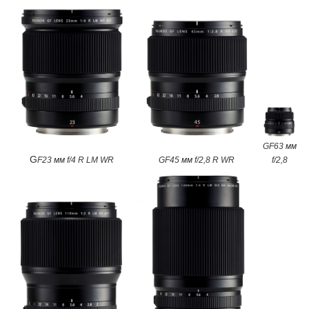
GF63 мм
G
F23 мм f/4 R LM WR
GF45 мм f/2,8 R WR
f/2,8