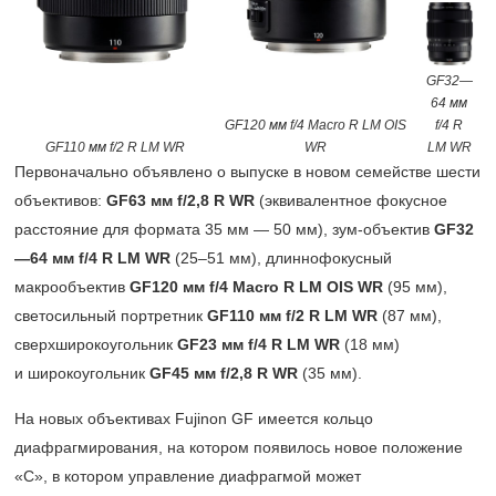
GF32—
64 мм
GF120 мм f/4 Macro R LM OIS
f/4 R
GF110 мм f/2 R LM WR
WR
LM WR
Первоначально объявлено о выпуске в новом семействе шести
объективов:
GF63 мм f/2,8 R WR
(эквивалентное фокусное
расстояние для формата 35 мм — 50 мм), зум-объектив
GF32
—64 мм f/4 R LM WR
(25–51 мм),
длиннофокусный
макрообъектив
GF120 мм f/4 Macro R LM OIS WR
(95 мм),
светосильный портретник
GF110 мм f/2 R LM WR
(87 мм),
сверхширокоугольник
GF23 мм f/4 R LM WR
(18 мм)
и широкоугольник
GF45 мм f/2,8 R WR
(35 мм).
На новых объективах Fujinon GF имеется кольцо
диафрагмирования, на котором появилось новое положение
«С», в котором управление диафрагмой может