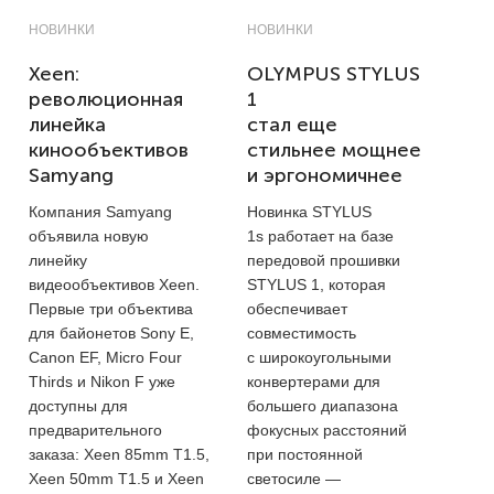
НОВИНКИ
НОВИНКИ
Xeen:
OLYMPUS STYLUS
революционная
1
линейка
стал еще
кинообъективов
стильнее мощнее
Samyang
и эргономичнее
Компания Samyang
Новинка STYLUS
объявила новую
1s работает на базе
линейку
передовой прошивки
видеообъективов Xeen.
STYLUS 1, которая
Первые три объектива
обеспечивает
для байонетов Sony E,
совместимость
Canon EF, Micro Four
с широкоугольными
Thirds и Nikon F уже
конвертерами для
доступны для
большего диапазона
предварительного
фокусных расстояний
заказа: Xeen 85mm T1.5,
при постоянной
Xeen 50mm T1.5 и Xeen
светосиле —