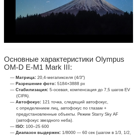
Основные характеристики Olympus
OM-D E-M1 Mark III:
Матрица:
20,4-мегапикселя
(4/3″)
Разрешение фото:
5184×3888 px
Стабилизация:
5-осевая,
компенсация до 7,5 шагов EV
(CIPA).
Автофокус:
121 точка, следящий автофокус,
с определением лиц, автофокус по глазам +
предустановленные объекты. Режим Starry Sky AF
(автофокус звездного неба).
ISO:
100–25 600
Диапазон выдержек:
1/8000 — 60 сек (шагом в 1/3, 1/2,