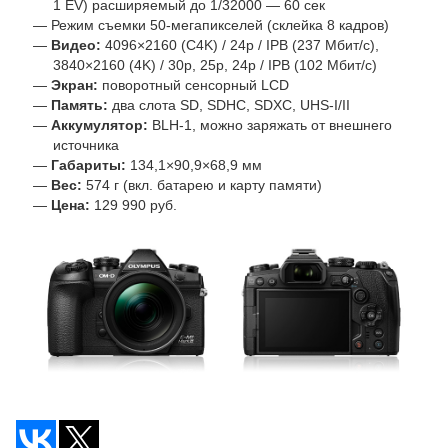
1 EV) расширяемый до 1/32000 — 60 сек
Режим съемки
50-мегапикселей
(склейка 8 кадров)
Видео:
4096×2160 (C4K) / 24p / IPB (237 Мбит/с),
3840×2160 (4K) / 30p, 25p, 24p / IPB (102 Мбит/с)
Экран:
поворотный сенсорный LCD
Память:
два слота SD, SDHC, SDXC, UHS-I/II
Аккумулятор:
BLH‑1, можно заряжать от внешнего
источника
Габариты:
134,1×90,9×68,9 мм
Вес:
574 г (вкл. батарею и карту памяти)
Цена:
129 990 руб.