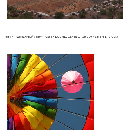
Фото 4. «Дождливый закат». Canon EOS 5D, Canon EF 28-300 f/3.5-5.6 L IS USM