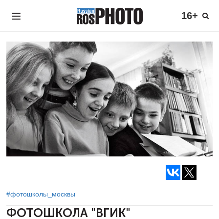
16+
#фотошколы_москвы
ФОТОШКОЛА "ВГИК"