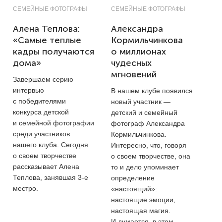
СЕМЕЙНЫЕ ФОТОГРАФЫ
СЕМЕЙНЫЕ ФОТОГРАФЫ
Алена Теплова:
Александра
«Самые теплые
Кормильчинкова
кадры получаются
о миллионах
дома»
чудесных
мгновений
Завершаем серию
интервью
В нашем клубе появился
с победителями
новый участник —
конкурса детской
детский и семейный
и семейной фотографии
фотограф Александра
среди участников
Кормильчинкова.
нашего клуба. Сегодня
Интересно, что, говоря
о своем творчестве
о своем творчестве, она
рассказывает Алена
то и дело упоминает
Теплова, занявшая
3-е
определение
местро.
«настоящий»:
настоящие эмоции,
настоящая магия.
И думается, в этом