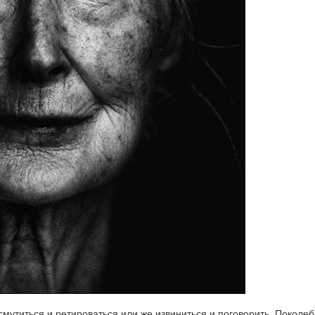
: смутиться и ретироваться или же извиниться и поговорить. Поколе