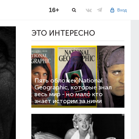
16+
Вход
ЭТО ИНТЕРЕСНО
Пять обложек National
Geographic, которые знал
весь мир - но мало кто
знает истории за ними