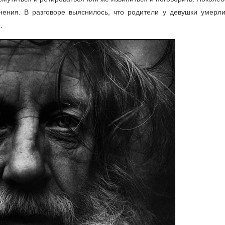
нения. В разговоре выяснилось, что родители у девушки умерли
.