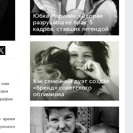
Юбка Мэрилин, которая
разрушила её брак: 5
кадров, ставших легендой
Как семейный дуэт создал
к нам
«бренд» советского
свое
оптимизма
ографии
е время
донского