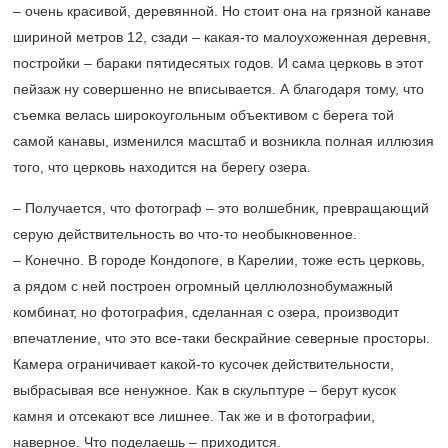
– очень красивой, деревянной. Но стоит она на грязной канаве
шириной метров 12, сзади – какая-то малоухоженная деревня,
постройки – бараки пятидесятых годов. И сама церковь в этот
пейзаж ну совершенно не вписывается. А благодаря тому, что
съемка велась широкоугольным объективом с берега той
самой канавы, изменился масштаб и возникла полная иллюзия
того, что церковь находится на берегу озера.
– Получается, что фотограф – это волшебник, превращающий
серую действительность во что-то необыкновенное.
– Конечно. В городе Кондопоге, в Карелии, тоже есть церковь,
а рядом с ней построен огромный целлюлознобумажный
комбинат, но фотография, сделанная с озера, производит
впечатление, что это все-таки бескрайние северные просторы.
Камера ограничивает какой-то кусочек действительности,
выбрасывая все ненужное. Как в скульптуре – берут кусок
камня и отсекают все лишнее. Так же и в фотографии,
наверное. Что поделаешь – приходится.