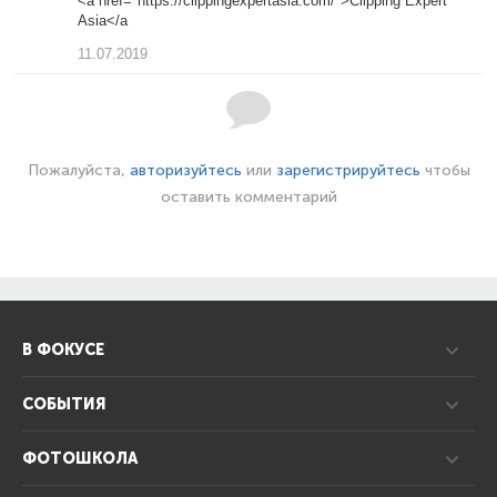
<a href="https://clippingexpertasia.com/">Clipping Expert
Asia</a
11.07.2019
Пожалуйста,
авторизуйтесь
или
зарегистрируйтесь
чтобы
оставить комментарий
В ФОКУСЕ
СОБЫТИЯ
ФОТОШКОЛА