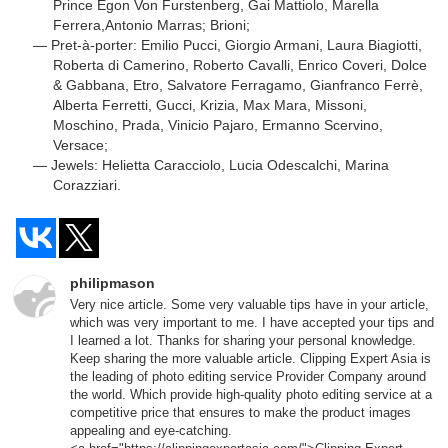
Prince Egon Von Furstenberg, Gai Mattiolo, Marella
Ferrera,Antonio Marras; Brioni;
Pret-à-porter: Emilio Pucci, Giorgio Armani, Laura Biagiotti,
Roberta di Camerino, Roberto Cavalli, Enrico Coveri, Dolce
& Gabbana, Etro, Salvatore Ferragamo, Gianfranco Ferrè,
Alberta Ferretti, Gucci, Krizia, Max Mara, Missoni,
Moschino, Prada, Vinicio Pajaro, Ermanno Scervino,
Versace;
Jewels: Helietta Caracciolo, Lucia Odescalchi, Marina
Corazziari.
philipmason
Very nice article. Some very valuable tips have in your article,
which was very important to me. I have accepted your tips and
I learned a lot. Thanks for sharing your personal knowledge.
Keep sharing the more valuable article. Clipping Expert Asia is
the leading of photo editing service Provider Company around
the world. Which provide high-quality photo editing service at a
competitive price that ensures to make the product images
appealing and eye-catching.