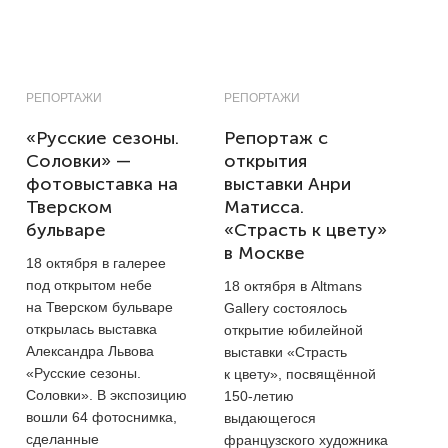
РЕПОРТАЖИ
РЕПОРТАЖИ
«Русские сезоны.
Репортаж с
Соловки» —
открытия
фотовыставка на
выставки Анри
Тверском
Матисса.
бульваре
«Страсть к цвету»
в Москве
18 октября в галерее
под открытом небе
18 октября в Altmans
на Тверском бульваре
Gallery состоялось
открылась выставка
открытие юбилейной
Александра Львова
выставки «Страсть
«Русские сезоны.
к цвету», посвящённой
Соловки». В экспозицию
150-летию
вошли 64 фотоснимка,
выдающегося
сделанные
французского художника