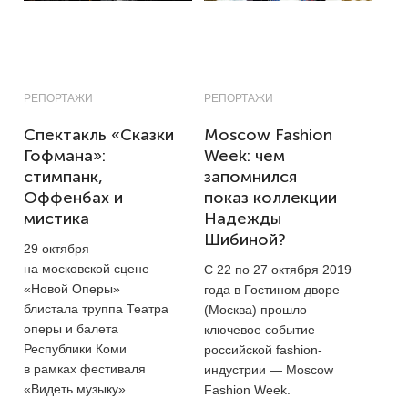
РЕПОРТАЖИ
РЕПОРТАЖИ
Спектакль «Сказки
Moscow Fashion
Гофмана»:
Week: чем
стимпанк,
запомнился
Оффенбах и
показ коллекции
мистика
Надежды
Шибиной?
29 октября
на московской сцене
С 22 по 27 октября 2019
«Новой Оперы»
года в Гостином дворе
блистала труппа Театра
(Москва) прошло
оперы и балета
ключевое событие
Республики Коми
российской fashion-
в рамках фестиваля
индустрии — Moscow
«Видеть музыку».
Fashion Week.