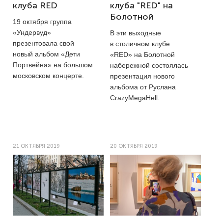
клуба RED
клуба "RED" на
Болотной
19 октября группа
«Ундервуд»
В эти выходные
презентовала свой
в столичном клубе
новый альбом «Дети
«RED» на Болотной
Портвейна» на большом
набережной состоялась
московском концерте.
презентация нового
альбома от Руслана
CrazyMegaHell.
21 ОКТЯБРЯ 2019
20 ОКТЯБРЯ 2019