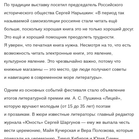
По традиции выставку посетил председатель Российского
исторического общества Сергей Нарышкин: «В период так
называемой самоизоляции россияне стали читать ещё
больше, поскольку хорошая книга это не только хороший досуг.
Это ещё и хороший помощник преодолеть трудности.
Я уверен, что печатная книга нужна. Несмотря на то, что есть
возможность читать электронные книги, это явление,
культурное явление. Это чрезвычайно важно, потому что
книжные магазины — это место, где люди получают советы
и навигацию в современном море литературы».
Одним из основных событий фестиваля стало объявление
итогов литературной премии им. А. С. Пушкина «Лицей»,
которую вручают молодым (от 15 до 35 лет) поэтам
и прозаикам. В жюри известные литераторы: главный редактор
журнала «Юность» Сергей Шаргунов — ему же выпала честь
вести церемонию, Майя Кучерская и Вера Полозкова, которые
приехали на церемонию. Тимур Кибиров и Юлия Гумен