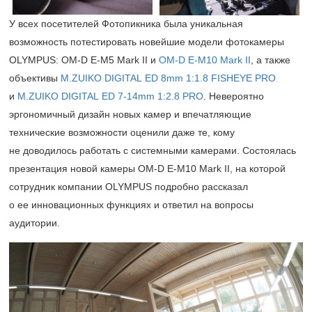
У всех посетителей Фотопикника была уникальная
возможность потестировать новейшие модели фотокамеры
OLYMPUS: OM-D E-M5 Mark II и
OM-D E-M10 Mark II
, а также
объективы
M.ZUIKO DIGITAL ED 8mm 1:1.8 FISHEYE PRO
и
M.ZUIKO DIGITAL ED 7‑14mm 1:2.8 PRO
. Невероятно
эргономичный дизайн новых камер и впечатляющие
технические возможности оценили даже те, кому
не доводилось работать с системными камерами. Состоялась
презентация новой камеры OM-D E-M10 Mark II, на которой
сотрудник компании OLYMPUS подробно рассказал
о ее инновационных функциях и ответил на вопросы
аудитории.