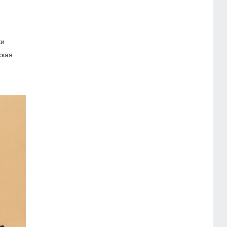
ки
ская