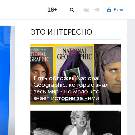
16+
Вход
ЭТО ИНТЕРЕСНО
Пять обложек National
Geographic, которые знал
весь мир - но мало кто
знает истории за ними