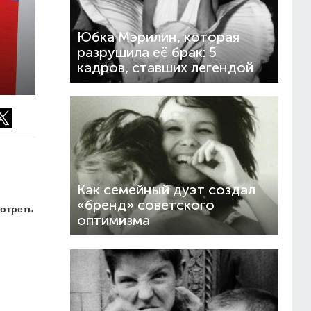
Юбка Мэрилин, которая
разрушила её брак: 5
кадров, ставших легендой
Как семейный дуэт создал
«бренд» советского
мотреть
оптимизма