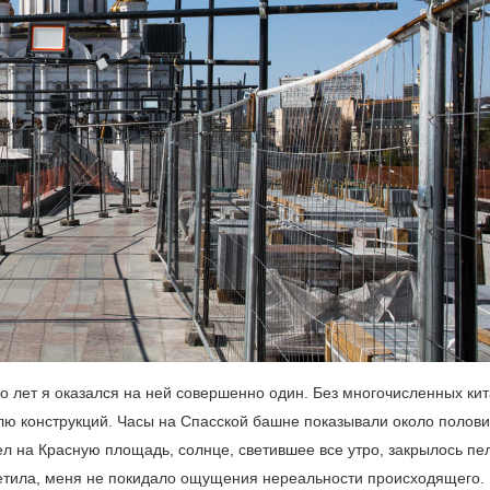
 лет я оказался на ней совершенно один. Без многочисленных кит
лю конструкций. Часы на Спасской башне показывали около полов
шел на Красную площадь, солнце, светившее все утро, закрылось пе
ветила, меня не покидало ощущения нереальности происходящего. 