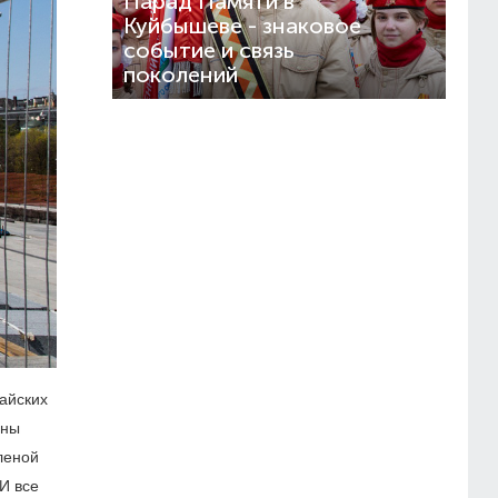
Парад Памяти в
Куйбышеве - знаковое
событие и связь
поколений
айских
ины
леной
И все