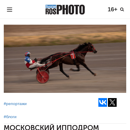
16+
#репортажи
#блоги
МОСКОВСКИЙ ИППОДРОМ