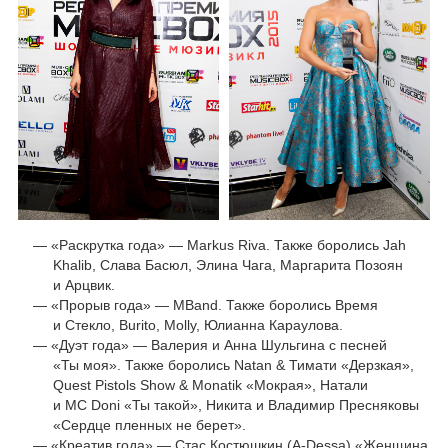
«Раскрутка года» — Markus Riva. Также боролись Jah
Khalib, Слава Басюл, Элина Чага, Маргарита Позоян
и Арцвик.
«Прорыв года» — MBand. Также боролись Время
и Стекло, Burito, Molly, Юлианна Караулова.
«Дуэт года» — Валерия и Анна Шульгина с песней
«Ты моя». Также боролись Natan & Тимати «Дерзкая»,
Quest Pistols Show & Monatik «Мокрая», Натали
и МС Doni «Ты такой», Никита и Владимир Пресняковы
«Сердце пленных не берет».
«Креатив года» — Стас Костюшкин (А-Dessa) «Женщина,