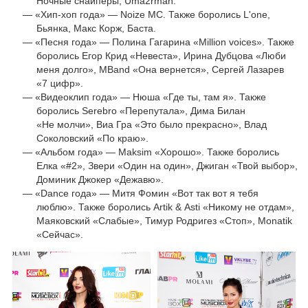
Ночные снайперы, Uma2rman.
«Хип-хоп года» — Noize MC. Также боролись L'one,
Бьянка, Макс Корж, Баста.
«Песня года» — Полина Гагарина «Million voices». Также
боролись Егор Крид «Невеста», Ирина Дубцова «Люби
меня долго», MBand «Она вернется», Сергей Лазарев
«7 цифр».
«Видеоклип года» — Нюша «Где ты, там я». Также
боролись Serebro «Перепутала», Дима Билан
«Не молчи», Виа Гра «Это было прекрасно», Влад
Соколовский «По краю».
«Альбом года» — Maksim «Хорошо». Также боролись
Елка «#2», Звери «Один на один», Джиган «Твой выбор»,
Доминик Джокер «Дежавю».
«Dance года» — Митя Фомин «Вот так вот я тебя
люблю». Также боролись Artik & Asti «Никому не отдам»,
Маяковский «Слабые», Тимур Родригез «Стоп», Monatik
«Сейчас».