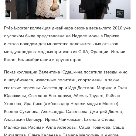
Prêt-à-porter коллекция дизайнера сезона весна-лето 2016 уже
с успехом была представлена на Неделе моды в Париже
и стала поводом для множества положительных отзывов
международных модных критиков из США, Франции, Италии,
Китая, Великобритании и других стран.
Показ коллекции Валентина Юдашкина посетили звезды кино
и шоу-бизнеса, известные политики, спортсмены, а также
светские персоны: Александр и Ида Достман, Марина и Галя
Юдашкины, Светлана Бон-дарчук, Айсель Трудел, Ляйсан
Утяшева, Ира Лисс (амбассадор Недели моды в Москве),
Ксения Сухинова, Александра Савельева, Дмитрий Дюжев,
Анастасия Винокур, Ирина Чайковская, Елена и Стеша
Малико-вы, Расим и Алла Акперовы, Саша Новикова, Саша
Михалкова, Ольга Калаева и Тамара Мелкумян и многие