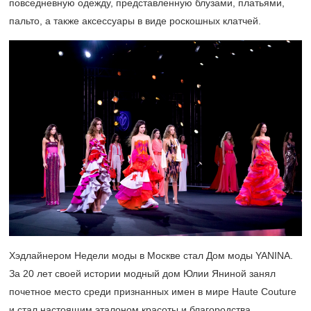
повседневную одежду, представленную блузами, платьями,
пальто, а также аксессуары в виде роскошных клатчей.
Хэдлайнером Недели моды в Москве стал Дом моды YANINA.
За 20 лет своей истории модный дом Юлии Яниной занял
почетное место среди признанных имен в мире Haute Couture
и стал настоящим эталоном красоты и благородства,