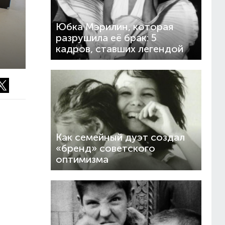
Юбка Мэрилин, которая
разрушила её брак: 5
кадров, ставших легендой
Как семейный дуэт создал
«бренд» советского
оптимизма