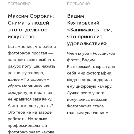
ПОРТФОЛИО
ПОРТФОЛИО
Максим Сорокин:
Вадим
Снимать людей -
Квятковский:
это отдельное
«Занимаюсь тем,
искусство
что приносит
удовольствие»
Есть мнение, что работа
фотографа простая —
Член клуба «Российское
настроить свет, выбрать
фото», Вадим
ракурс получше, нажать
Квятковский, открыл для
на кнопку затвора,
себя мир фотографии,
далее «Фотошопом»
когда сестра подарила
убрать морщинку или
ему цифровую камеру.
складочку, которая так
Лучше всего у него
не нравится заказчику...
получались пейзажи.
А что там еще делать?
Фотография стала
Это тебе не на заводе
главным увлечением
работать! Но только
профессиональный
фотограф знает, какова