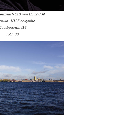
reuznach 110 mm LS f2.8 AF
ржка: 1/125 секунды
Диафрагма: f16
ISO: 80