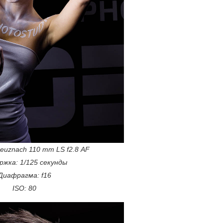
reuznach 110 mm LS f2.8 AF
ржка: 1/125 секунды
Диафрагма: f16
ISO: 80