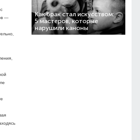
ос
Как брак стал искусством:
ов —
5 мастеров, которые
нарушили каноны
тельно,
ления,
кой
сле
те
вая
аходясь