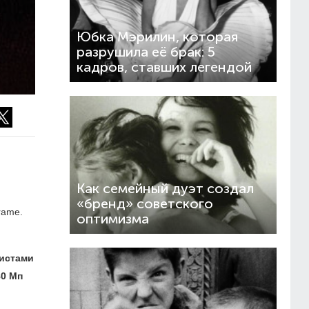
Юбка Мэрилин, которая
разрушила её брак: 5
кадров, ставших легендой
Как семейный дуэт создал
«бренд» советского
rame.
оптимизма
листами
80 Мп