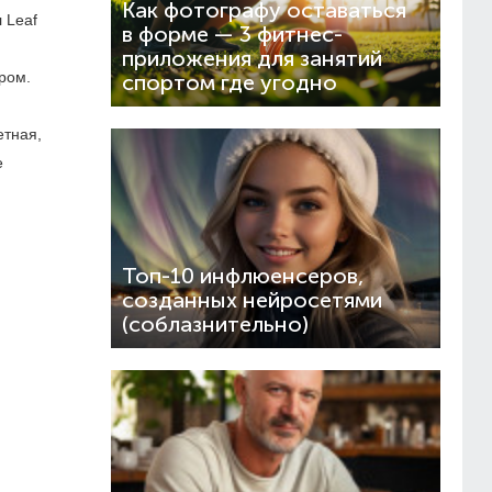
Как фотографу оставаться
 Leaf
в форме — 3 фитнес-
приложения для занятий
ром.
спортом где угодно
етная,
е
Топ-10 инфлюенсеров,
созданных нейросетями
(соблазнительно)