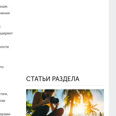
ньше,
ичения
и
сширяет
ности
то
СТАТЬИ РАЗДЕЛА
тэги,
ски
мерами