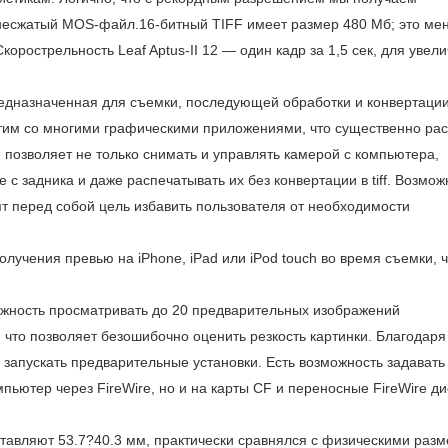
несжатый MOS-файл.16-битный TIFF имеет размер 480 Mб; это ме
орострельность Leaf Aptus-II 12 — один кадр за 1,5 сек, для увел
редназначенная для съемки, последующей обработки и конвертаци
тим со многими графическими приложениями, что существенно ра
позволяет не только снимать и управлять камерой с компьютера,
с задника и даже распечатывать их без конвертации в tiff. Возмож
т перед собой цель избавить пользователя от необходимости
лучения превью на iPhone, iPad или iPod touch во время съемки, ч
жность просматривать до 20 ­предварительных изображений
что позволяет безошибочно оценить резкость картинки. Благодаря
запускать предварительные установки. Есть возможность задавать 
пьютер через FireWire, но и на карты CF и переносные FireWire ди
тавляют 53.7?40.3 мм, практически сравнялся с физическими раз