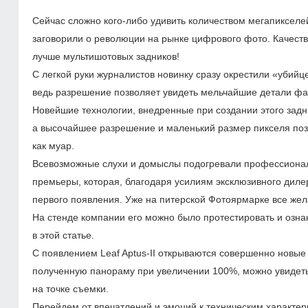
Сейчас сложно кого-либо удивить количеством мегапикселей,
заговорили о революции на рынке цифрового фото. Качеств
лучше мультишотовых задников!
С легкой руки журналистов новинку сразу окрестили «убийц
ведь разрешение позволяет увидеть мельчайшие детали фа
Новейшие технологии, внедренные при создании этого задн
а высочайшее разрешение и маленький размер пикселя позв
как муар.
Всевозможные слухи и домыслы подогревали профессионал
премьеры, которая, благодаря усилиям эксклюзивного диле
первого появления. Уже на питерской Фотоярмарке все же
На стенде компании его можно было протестировать и озна
в этой статье.
С появлением Leaf Aptus-II открываются совершенно нов
полученную панораму при увеличении 100%, можно увидеть
на точке съемки.
Перейдем от впечатлений и эмоций к техническим характе