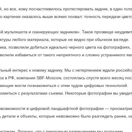
 но все, кому посчастливилось протестировать задник, в один гол
о картинки оказалось выше всяких похвал: точность передачи цвет
ей мультишота и сканирующих зад­ников». Такое прозвище неудиви
ктуры любого материала, которые не видно при обычном взгляде.
ика, позволили добиться идеально черного цвета на фотографиях,
олили избавиться от такого неприятного и сложно устранимого яв
ьный интерес к новому заднику. Мы с нетерпением ждали российс
ра в РФ, компании SBF-Moscow, состоялась спустя всего месяц по
лающие могли познакомиться с этим чудом цифровых технологий.
комиться с результатами съемки. Некоторые фотографии вы увиди
ые возможности в цифровой ландшафтной фотографии — просматри
 детали и объекты, которые невозможно было разглядеть ранее, н
ристикам. Логично, что с рекордным разрешением мы получаем