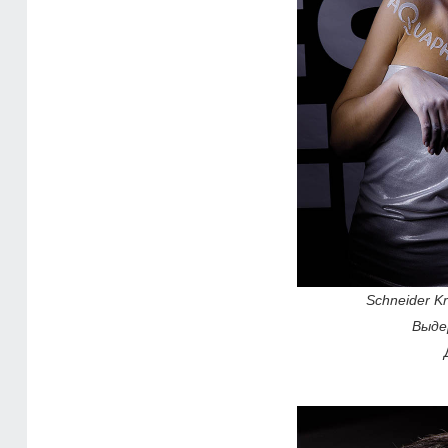
Schneider K
Выде