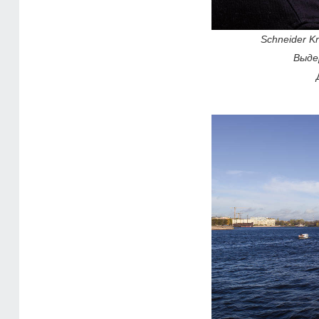
Schneider K
Выде