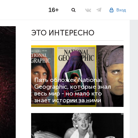
16+
Вход
ЭТО ИНТЕРЕСНО
Пять обложек National
Geographic, которые знал
весь мир - но мало кто
знает истории за ними