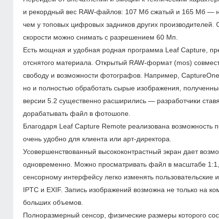
и рекордный вес RAW-файлов: 107 Мб сжатый и 165 Мб — 
чем у топовых цифровых задников других производителей. Ск
скорости можно снимать с разрешением 60 Мп.
Есть мощная и удобная родная программа Leaf Capture, п
отснятого материала. Открытый RAW-формат (mos) совмес
свободу и возможности фотографов. Например, CaptureOne 
но и полностью обработать сырые изображения, полученные 
версии 5.2 существенно расширились — разработчики ставя
дорабатывать файл в фотошопе.
Благодаря Leaf Capture Remote реализована возможность по
очень удобно для клиента или арт-директора.
Усовершенствованный высо­коконтрастный экран дает возмо
одновременно. Можно просматривать файл в масштабе 1:1, 
сенсорному интерфейсу легко изменять пользовательские и 
IPTC и EXIF. Запись изображений возможна не только на ком
больших объемов.
Полноразмерный сенсор, физические размеры которого сос