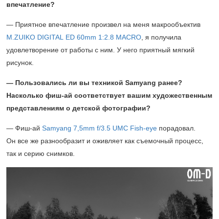
впечатление?
— Приятное впечатление произвел на меня макрообъектив
M.ZUIKO DIGITAL ED 60mm 1:2.8 MACRO
, я получила
удовлетворение от работы с ним. У него приятный мягкий
рисунок.
— Пользовались ли вы техникой
Samyang ранее?
Насколько фиш-ай соответствует вашим художественным
представлениям о детской фотографии?
— Фиш-ай
Samyang 7,5mm f/3.5 UMC Fish-eye
порадовал.
Он все же разнообразит и оживляет как съемочный процесс,
так и серию снимков.