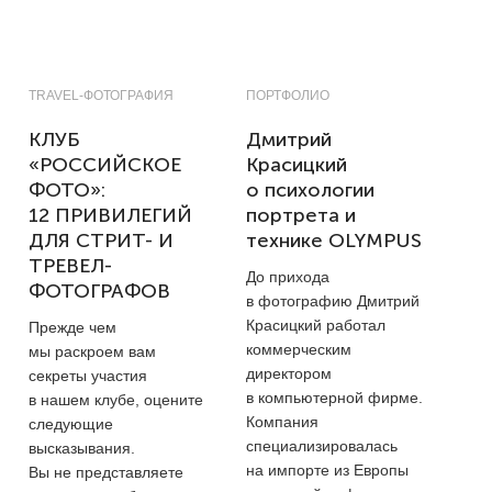
TRAVEL-ФОТОГРАФИЯ
ПОРТФОЛИО
КЛУБ
Дмитрий
«РОССИЙСКОЕ
Красицкий
ФОТО»:
о психологии
12 ПРИВИЛЕГИЙ
портрета и
ДЛЯ СТРИТ- И
технике OLYMPUS
ТРЕВЕЛ-
До прихода
ФОТОГРАФОВ
в фотографию Дмитрий
Красицкий работал
Прежде чем
коммерческим
мы раскроем вам
директором
секреты участия
в компьютерной фирме.
в нашем клубе, оцените
Компания
следующие
специализировалась
высказывания.
на импорте из Европы
Вы не представляете