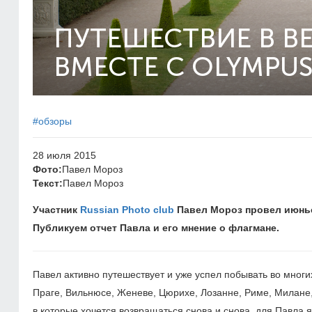
ПУТЕШЕСТВИЕ В В
ВМЕСТЕ С OLYMPUS
#обзоры
28 июля 2015
Фото:
Павел Мороз
Текст:
Павел Мороз
Участник
Russian Photo club
Павел Мороз провел июньск
Публикуем отчет Павла и его мнение о флагмане.
Павел активно путешествует и уже успел побывать во многи
Праге, Вильнюсе, Женеве, Цюрихе, Лозанне, Риме, Милане,
в которые хочется возвращаться снова и снова, для Павла 