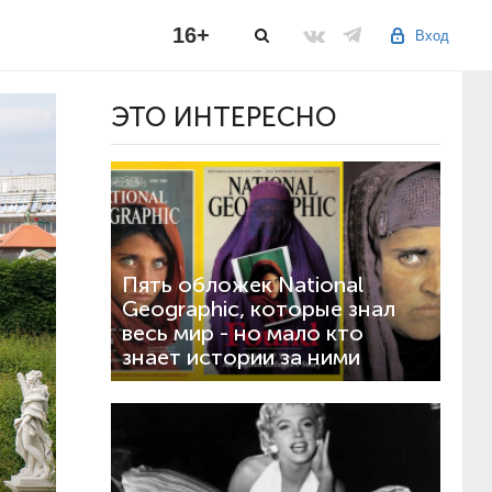
16+
Вход
ЭТО ИНТЕРЕСНО
Пять обложек National
Geographic, которые знал
весь мир - но мало кто
знает истории за ними