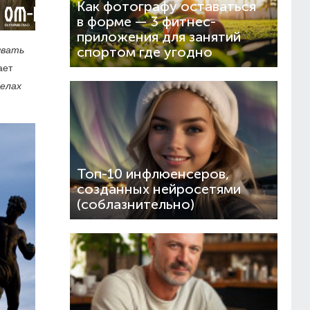
Как фотографу оставаться
в форме — 3 фитнес-
приложения для занятий
ывать
спортом где угодно
ает
делах
Топ-10 инфлюенсеров,
созданных нейросетями
(соблазнительно)