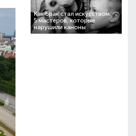
Как брак стал искусством:
5 мастеров, которые
нарушили каноны