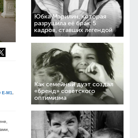
Юбка Мэрилин, которая
разрушила её брак: 5
кадров, ставших легендой
Как семейный дуэт создал
«бренд» советского
 E-M1
.
оптимизма
ене,
ами,