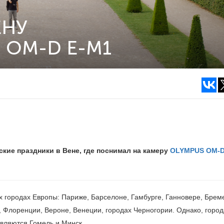
ЕНУ
 OM-D E-M1
ие праздники в Вене, где поснимал на камеру
OLYMPUS OM-D
х городах Европы: Париже, Барселоне, Гамбурге, Ганновере, Брем
 Флоренции, Вероне, Венеции, городах Черногории. Однако, город
являются Гомель и Минск.