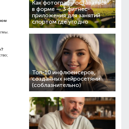
Как фотографу оставаться
в форме — 3 фитнес-
приложения для занятий
ном
спортом где угодно
агмы.
ю?
тво;
Топ-10 инфлюенсеров,
созданных нейросетями
(соблазнительно)