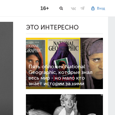
16+
Вход
ЭТО ИНТЕРЕСНО
Пять обложек National
Geographic, которые знал
весь мир - но мало кто
знает истории за ними