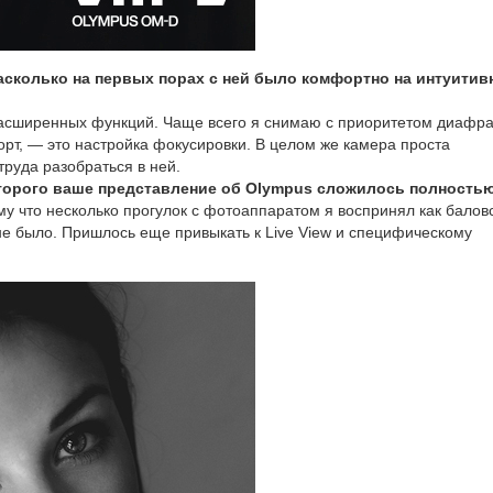
асколько на первых порах с ней было комфортно на интуитив
расширенных функций. Чаще всего я снимаю с приоритетом диафр
рт, — это настройка фокусировки. В целом же камера проста
руда разобраться в ней.
которого ваше представление об Olympus сложилось полность
у что несколько прогулок с фотоаппаратом я воспринял как баловс
не было. Пришлось еще привыкать к Live View и специфическому