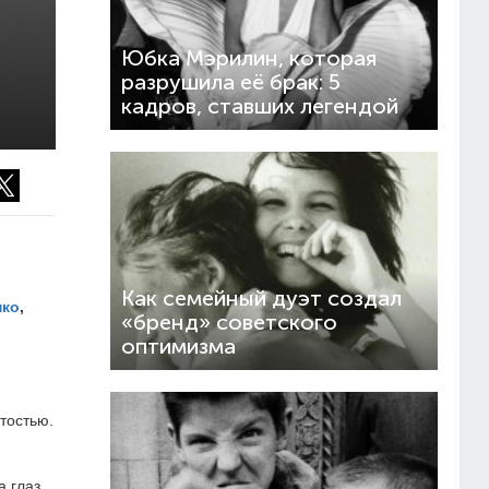
Юбка Мэрилин, которая
разрушила её брак: 5
кадров, ставших легендой
Как семейный дуэт создал
нко
,
«бренд» советского
оптимизма
тостью.
 глаз.