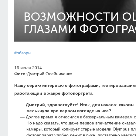
ВОЗМОЖНОСТИ OL
ГЛАЗАМИ ФОТОГРА
#обзоры
16 июля 2014
Фото:
Дмитрий Олейниченко
Нашу серию интервью с фотографами, тестировавшим
работающий в жанре фотопортрета
.
Дмитрий, здравствуйте! Итак, для начала: каков
мелькнула при первом взгляде на нее?
Долгое время я относился к беззеркальным камерам с 
Но надо сказать, что даже первое впечатление оказа
камеры, который копирует старые модели Olympus пле
фотоаппарат удобно лежит в руке, достаточно увесист,