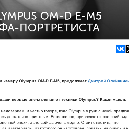
YMPUS OM-D E-M5
ФА-ПОРТРЕТИСТА
и камеру Olympus OM-D E-M5, продолжает
Дмитрий Олейниче
ы ваши первые впечатления от техники Olympus? Какая мысль
недоверием, и честно говоря, взял Olympus в руки с некой предвзя
лось достаточно приятным. Естественно, привлекает и внешний вид
ночной эпохи, а это сейчас очень модно. Стоит отметить, что
 да и материалы, из которого он изготовлен, приятны на ощупь и на