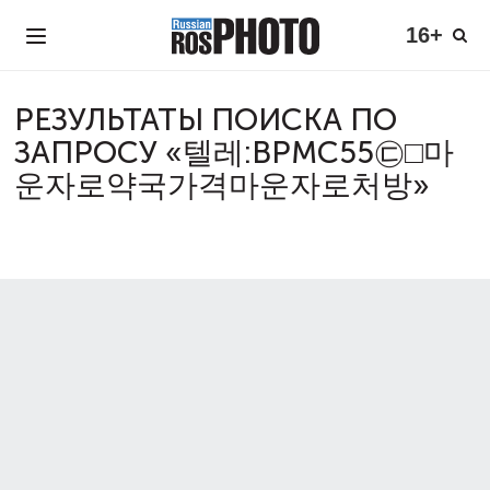
16+
РЕЗУЛЬТАТЫ ПОИСКА ПО
ЗАПРОСУ «텔레:BPMC55㉢□마
운자로약국가격마운자로처방»