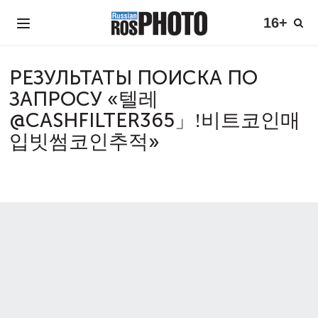
16+
РЕЗУЛЬТАТЫ ПОИСКА ПО
ЗАПРОСУ «텔레
@CASHFILTER365」ǃ비트코인매
입빗썸코인추적»