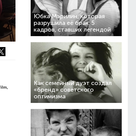
Юбка Мэрилин, которая
разрушила её брак: 5
кадров, ставших легендой
Как семейный дуэт создал
ilm,
«бренд» советского
оптимизма