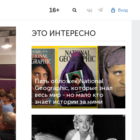
16+
Вход
ЭТО ИНТЕРЕСНО
Пять обложек National
Geographic, которые знал
весь мир - но мало кто
знает истории за ними