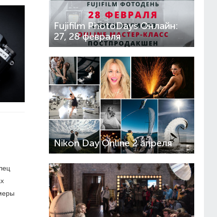
Fujifilm PhotoDays Онлайн:
27, 28 февраля
Nikon Day Online 2 апреля
лец
ах
амеры