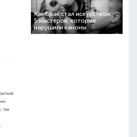
Как брак стал искусством:
5 мастеров, которые
нарушили каноны
ретной
рно
, так
,