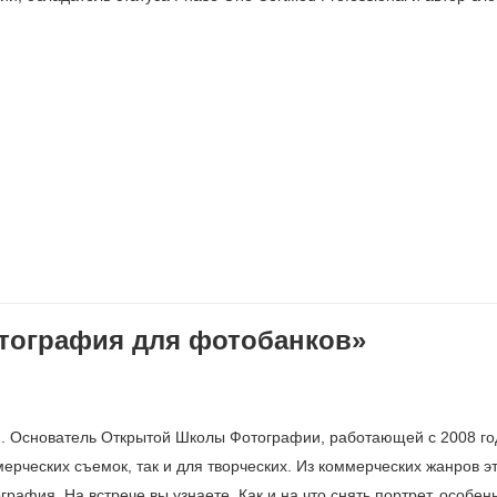
тография для фотобанков»
 Основатель Открытой Школы Фотографии, работающей с 2008 го
ерческих съемок, так и для творческих. Из коммерческих жанров э
рафия. На встрече вы узнаете, Как и на что снять портрет, особен