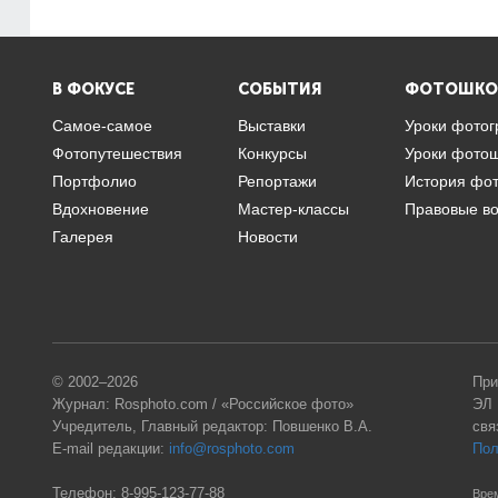
В ФОКУСЕ
СОБЫТИЯ
ФОТОШКО
Самое-самое
Выставки
Уроки фото
Фотопутешествия
Конкурсы
Уроки фото
Портфолио
Репортажи
История фо
Вдохновение
Мастер-классы
Правовые в
Галерея
Новости
© 2002–2026
При
Журнал: Rosphoto.com / «Российское фото»
ЭЛ 
Учредитель, Главный редактор: Повшенко В.А.
свя
E-mail редакции:
info@rosphoto.com
Пол
Телефон:
8-995-123-77-88
Врем