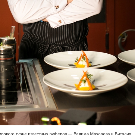
ирового турне известных руферов — Вадима Махорова и Виталия