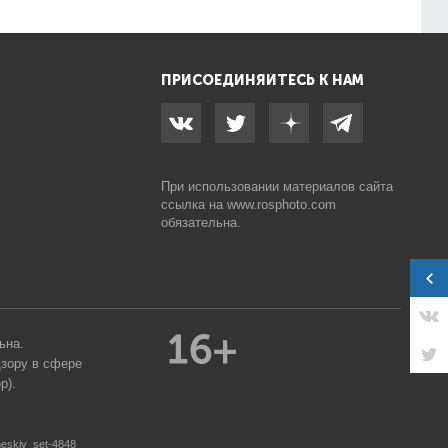
ПРИСОЕДИНЯЙТЕСЬ К НАМ
При использовании материалов сайта
ссылка на
www.rosphoto.com
обязательна.
ьна.
дзору в сфере
р).
heskiy_set-4848