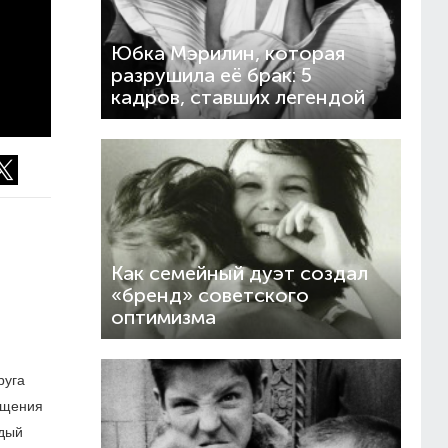
Юбка Мэрилин, которая
разрушила её брак: 5
кадров, ставших легендой
Как семейный дуэт создал
«бренд» советского
оптимизма
руга
ущения
ждый