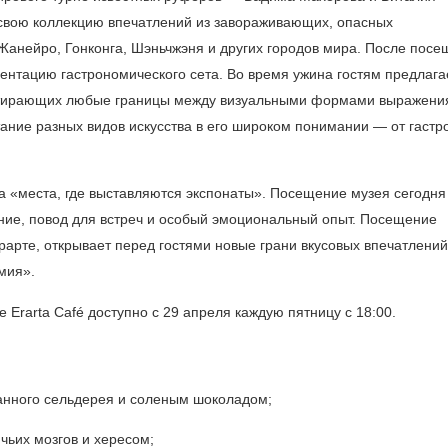
 свою коллекцию впечатлений из завораживающих, опасных
Жанейро, Гонконга, Шэньчжэня и других городов мира. После пос
езентацию гастрономического сета. Во время ужина гостям предлага
, стирающих любые границы между визуальными формами выражени
ание разных видов искусства в его широком понимании — от гаст
а «места, где выставляются экспонаты». Посещение музея сегодня
ие, повод для встреч и особый эмоциональный опыт. Посещение
рарте, открывает перед гостями новые грани вкусовых впечатлений
мия».
Erarta Café доступно с 29 апреля каждую пятницу с 18:00.
анного сельдерея и соленым шоколадом;
чьих мозгов и хересом;