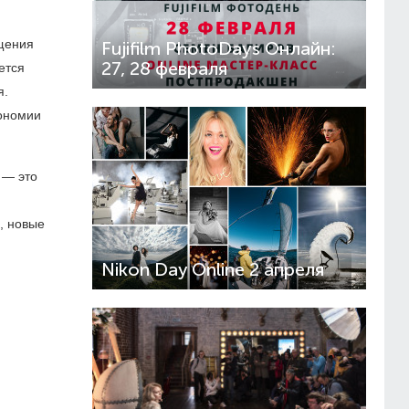
ещения
Fujifilm PhotoDays Онлайн:
27, 28 февраля
ется
я.
рономии
 — это
, новые
Nikon Day Online 2 апреля