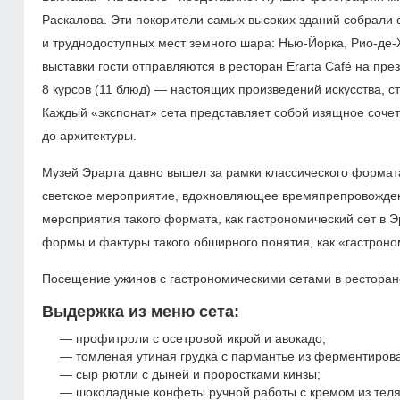
Раскалова. Эти покорители самых высоких зданий собрали
и труднодоступных мест земного шара: Нью-Йорка, Рио-де-
выставки гости отправляются в ресторан Erarta Café на пр
8 курсов (11 блюд) — настоящих произведений искусства
Каждый «экспонат» сета представляет собой изящное сочет
до архитектуры.
Музей Эрарта давно вышел за рамки классического формат
светское мероприятие, вдохновляющее времяпрепровожден
мероприятия такого формата, как гастрономический сет в Э
формы и фактуры такого обширного понятия, как «гастроно
Посещение ужинов с гастрономическими сетами в ресторане 
Выдержка из меню сета:
профитроли с осетровой икрой и авокадо;
томленая утиная грудка с пармантье из ферментиров
сыр рютли с дыней и проростками кинзы;
шоколадные конфеты ручной работы с кремом из теля