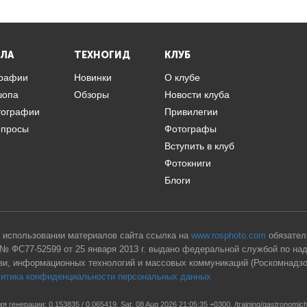
ЛА
ТЕХНОГИД
КЛУБ
графии
Новинки
О клубе
шопа
Обзоры
Новости клуба
тографии
Привилегии
опросы
Фотографы
Вступить в клуб
Фотокниги
Блоги
 использовании материалов сайта ссылка на
www.rosphoto.com
обязател
№ ФС77-52599 от 25 января 2013 г. выдано федеральной службой по на
зи, информационных технологий и массовых коммуникаций (Роскомнадзо
итика конфиденциальности персональных данных
я генерации: 0,153835 / 0,065419, Sat, 08 Aug 2026 21:05:35 +0300, /training/gastronomic