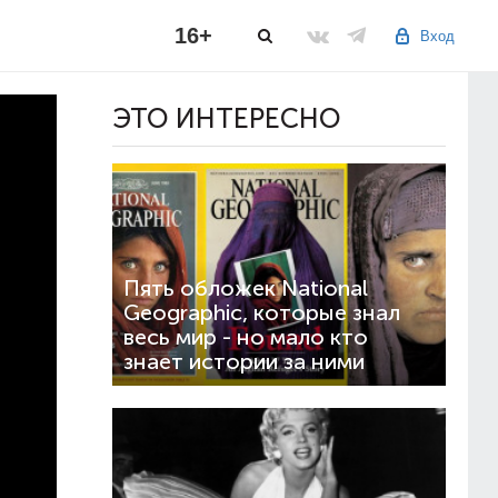
16+
Вход
ЭТО ИНТЕРЕСНО
Пять обложек National
Geographic, которые знал
весь мир - но мало кто
знает истории за ними