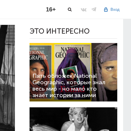
16+
Вход
ЭТО ИНТЕРЕСНО
Пять обложек National
Geographic, которые знал
весь мир - но мало кто
знает истории за ними