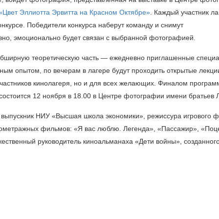
«Цвет Эллиотта Эрвитта на Красном Октябре»
. Каждый участник ла
онкурсе. Победители конкурса наберут команду и снимут
вно, эмоционально будет связан с выбранной фотографией.
и обширную теоретическую часть — ежедневно приглашенные специ
ным опытом, по вечерам в лагере будут проходить открытые лекци
участников кинолагеря, но и для всех желающих. Финалом програ
состоится 12 ноября в 18.00 в Центре фотографии имени братьев 
 выпускник НИУ «Высшая школа экономики», режиссура игрового 
откометражных фильмов: «Я вас люблю. Легенда», «Пассажир», «Поц
жественный руководитель киноальманаха «Дети войны», созданног