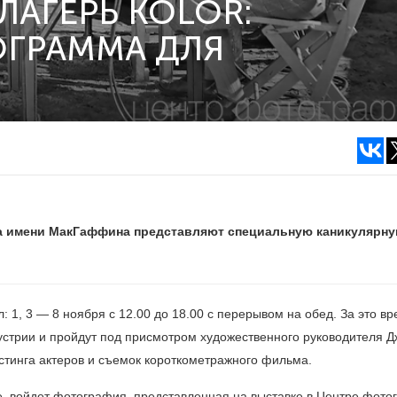
АГЕРЬ KOLOR:
ОГРАММА ДЛЯ
а имени МакГаффина представляют специальную каникулярн
: 1, 3 — 8 ноября с 12.00 до 18.00 с перерывом на обед. За это в
стрии и пройдут под присмотром художественного руководителя 
стинга актеров и съемок короткометражного фильма.
ре, войдет фотография, представленная на выставке в Центре фот