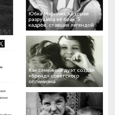
Юбка Мэрилин, которая
разрушила её брак: 5
кадров, ставших легендой
ую
Как семейный дуэт создал
«бренд» советского
оптимизма
ремя
Джони
ографии