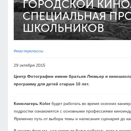
ГОРОДСКОЙ КИНОЛ
СПЕЦИАЛЬНАЯ ПР
ШКОЛЬНИКОВ
#мастерклассы
29 октября 2015
Центр Фотографии имени братьев Люмьер и киношкол
программу для детей старше 10 лет.
Кинолагерь Kolor
будет работать во время осенних каникул
подростки ознакомятся с основными профессиями киноинду
Яременко путь от выбора темы и написания сценария до ка
В основу фильма, над которым будут работать дети в лаге