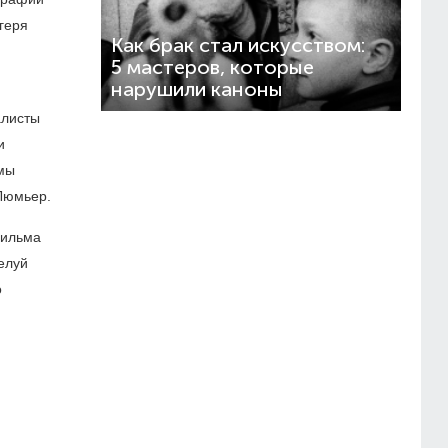
геря
Как брак стал искусством:
5 мастеров, которые
нарушили каноны
алисты
и
ммы
Люмьер.
фильма
елуй
о