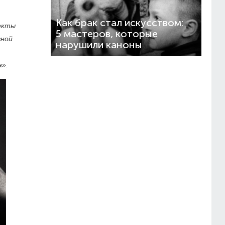
Как брак стал искусством:
оекты
5 мастеров, которые
вной
нарушили каноны
а».