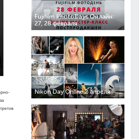
Fujifilm PhotoDays Онлайн:
27, 28 февраля
Nikon Day Online 2 апреля
ерно-
за
третов