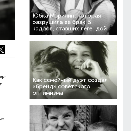
Юбка Мэрилин, которая
разрушила её брак: 5
кадров, ставших легендой
ер-
Как семейный дуэт создал
т
«бренд» советского
оптимизма
ые