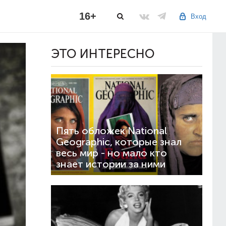
16+
Вход
ЭТО ИНТЕРЕСНО
Пять обложек National
Geographic, которые знал
весь мир - но мало кто
знает истории за ними