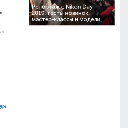
Репортаж с Nikon Day
2019: тесты новинок,
ся
мастер-классы и модели
ри
а»