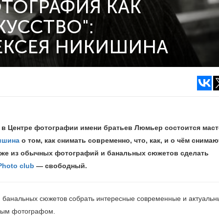
ТОГРАФИЯ КАК
УССТВО":
ЕКСЕЯ НИКИШИНА
0 в Центре фотографии имени братьев Люмьер состоится маст
ишина
о том, как снимать современно, что, как, и о чём снимаю
аже из обычных фотографий и банальных сюжетов сделать
Photo club
— свободный.
 и банальных сюжетов собрать интересные современные и актуальн
нным фотографом.